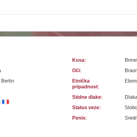
Kosa:
Brine
a
Oči:
Brao
 Berlin
Etnička
Ebon
pripadnost:
Stidne dlake:
Dlak
i
Status veze:
Slob
Penis:
Sredn