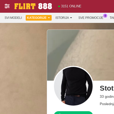
3151 ONLINE
SVI MODELI
KATEGORIJE
ISTORIJA
SVE PROMOCIJE
TA
Sto
33 godi
Poslednj