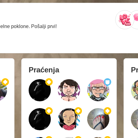
lne poklone. Pošalji prvi!
Praćenja
Pr