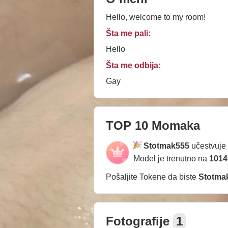
Hello, welcome to my room!
Šta me pali:
Hello
Šta me odbija:
Gay
TOP 10 Momaka
Stotmak555
učestvuje
Model je trenutno na
1014
Pošaljite Tokene da biste
Stotma
Fotografije
1