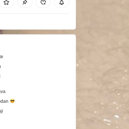
te
n
i
ava
odan
ji