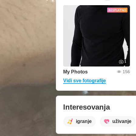
BESPLATNO
1
My Photos
156
Vidi sve fotografije
Interesovanja
igranje
uživanje