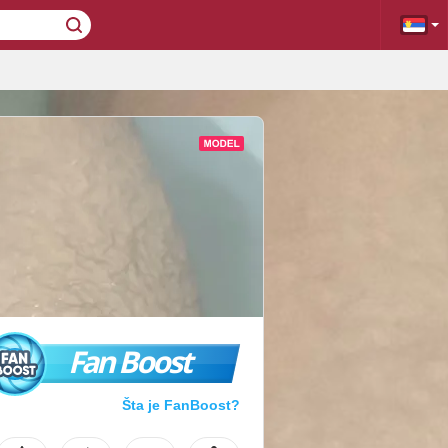
Fan Boost
Šta je FanBoost?