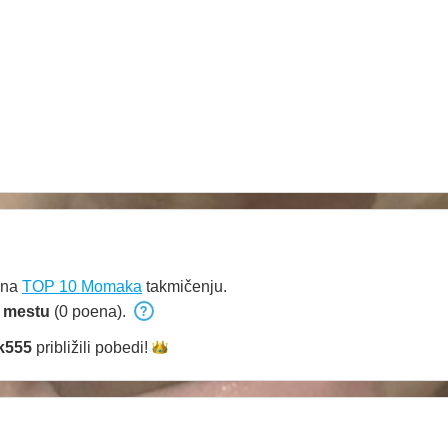
 na
TOP 10 Momaka
takmičenju.
 mestu
(0 poena).
k555
približili
pobedi!