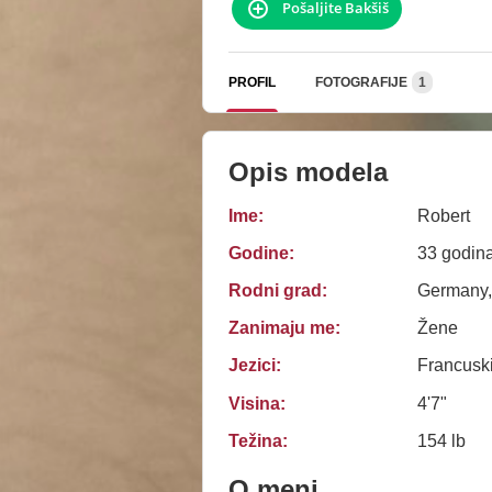
Pošaljite Bakšiš
PROFIL
FOTOGRAFIJE
1
Opis modela
Ime:
Robert
Godine:
33 godin
Rodni grad:
Germany,
Zanimaju me:
Žene
Jezici:
Francusk
Visina:
4'7"
Težina:
154 lb
O meni