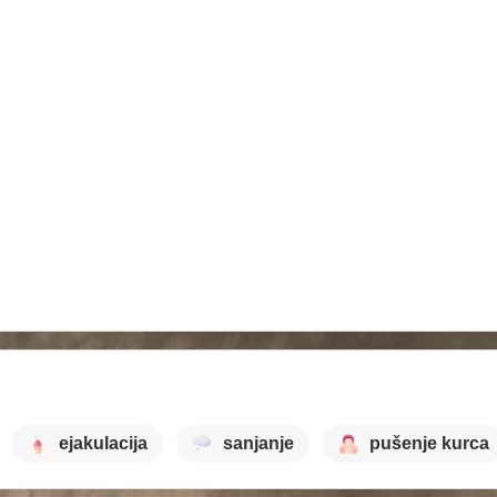
ejakulacija
sanjanje
pušenje kurca