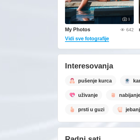
1
My Photos
642
Vidi sve fotografije
Interesovanja
pušenje kurca
ka
uživanje
nabijanj
prsti u guzi
jeban
Radni sati