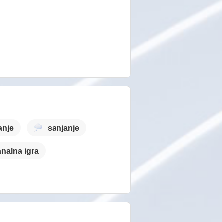
anje
sanjanje
analna igra