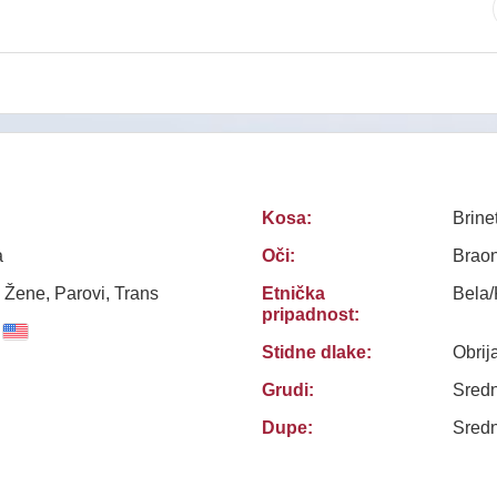
Kosa:
Brine
a
Oči:
Brao
 Žene, Parovi, Trans
Etnička
Bela
pripadnost:
Stidne dlake:
Obrij
Grudi:
Sredn
Dupe:
Sredn