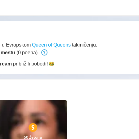
e u Evropskom
Queen of Queens
takmičenju.
 mestu
(0 poena).
dream
približili
pobedi!
50 Žetona