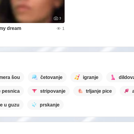
3
my dream
1
mera šou
četovanje
igranje
dildov
e pesnica
stripovanje
trljanje pice
je u guzu
prskanje