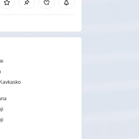
te
n
/Kavkasko
ana
ji
ji