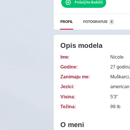
Pošaljite Bakšiš
PROFIL
FOTOGRAFIJE
4
Opis modela
Ime:
Nicole
Godine:
27 godin
Zanimaju me:
Muškarci,
Jezici:
american
Visina:
5'3"
Težina:
99 lb
O meni