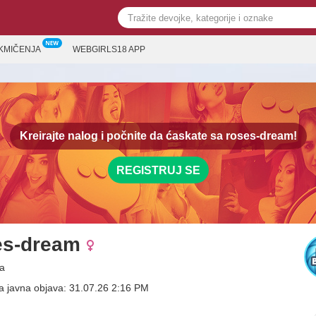
KMIČENJA
WEBGIRLS18 APP
Kreirajte nalog i počnite da ćaskate sa
roses-dream!
REGISTRUJ SE
es-dream
a
a javna objava: 31.07.26 2:16 PM