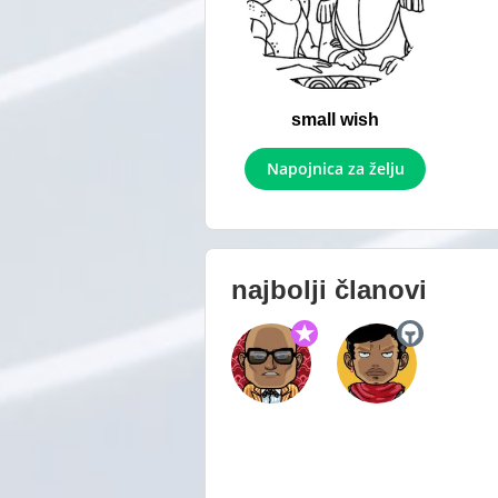
small wish
Napojnica za želju
najbolji članovi