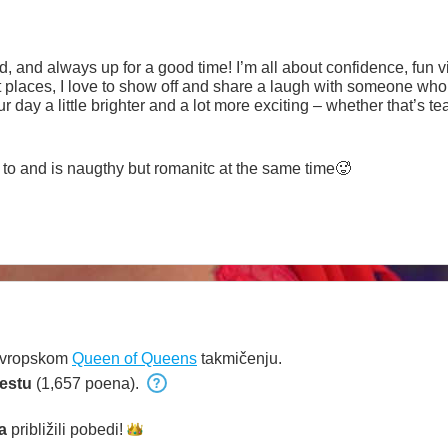
ed, and always up for a good time! I’m all about confidence, fu
ght places, I love to show off and share a laugh with someone who
r day a little brighter and a lot more exciting – whether that’s t
to know each other and see where the connection takes us. 😘
to and is naugthy but romanitc at the same time🥵
Evropskom
Queen of Queens
takmičenju.
estu
(1,657 poena).
a
približili
pobedi!