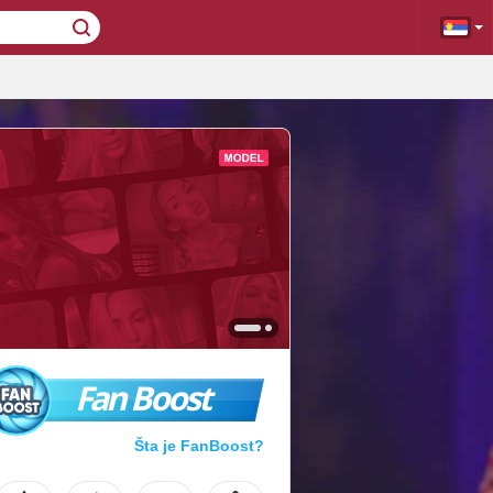
Fan Boost
Šta je FanBoost?