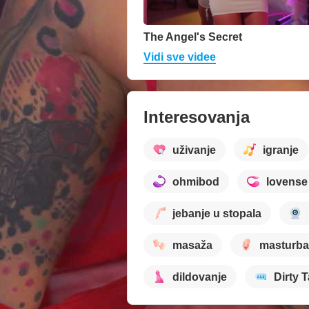
The Angel's Secret
Vidi sve videe
Interesovanja
uživanje
igranje
ohmibod
lovense
jebanje u stopala
masaža
masturba
dildovanje
Dirty T