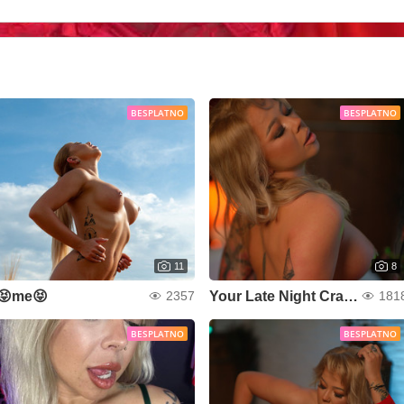
BESPLATNO
BESPLATNO
11
8
😝me😝
Your Late Night Craving
2357
181
BESPLATNO
BESPLATNO