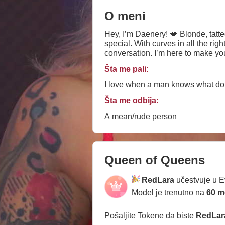
O meni
Hey, I’m Daenery! 💋 Blonde, tatt
special. With curves in all the ri
conversation. I’m here to make you
having a genuine chat! Let’s get 
Šta me pali:
I love when a man knows what do 
Šta me odbija:
A mean/rude person
Queen of Queens
RedLara
učestvuje u 
Model je trenutno na
60 m
Pošaljite Tokene da biste
RedLar