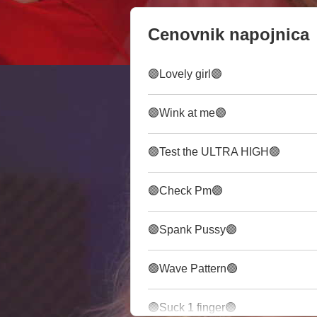
Cenovnik napojnica
🟣Lovely girl🟣
🟣Wink at me🟣
🟢Test the ULTRA HIGH🟢
🟣Check Pm🟣
🟣Spank Pussy🟣
🟢Wave Pattern🟢
🟣Suck 1 finger🟣