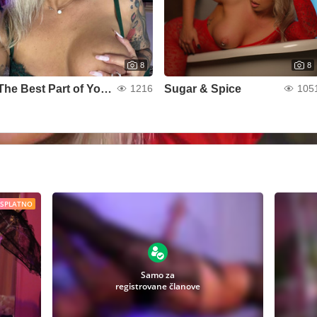
8
8
The Best Part of Your Dream
Sugar & Spice
1216
105
ESPLATNO
Samo za
registrovane članove