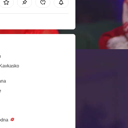
n
/Kavkasko
ana
e
odna