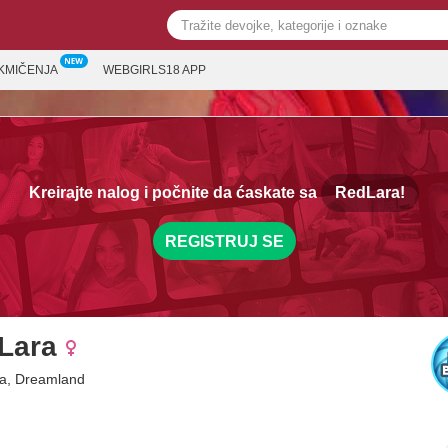
KMIČENJA
WEBGIRLS18 APP
Kreirajte nalog i počnite da ćaskate sa
RedLara!
REGISTRUJ SE
Lara
na, Dreamland