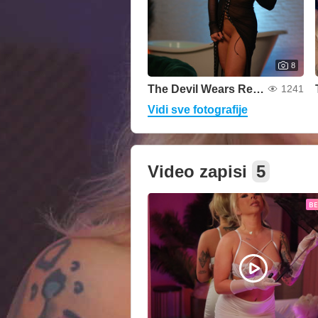
8
The Devil Wears Red Lace
1241
Vidi sve fotografije
Video zapisi
5
B