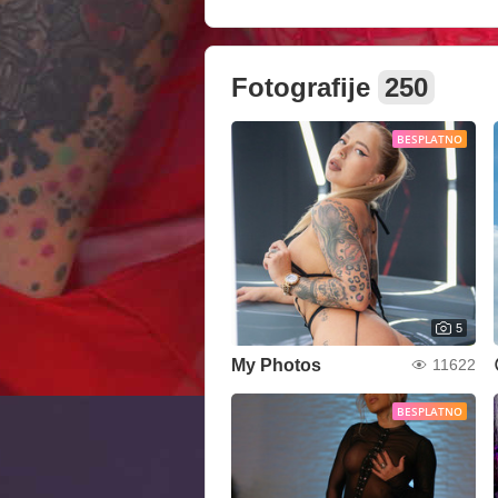
Fotografije
250
BESPLATNO
5
My Photos
11622
BESPLATNO