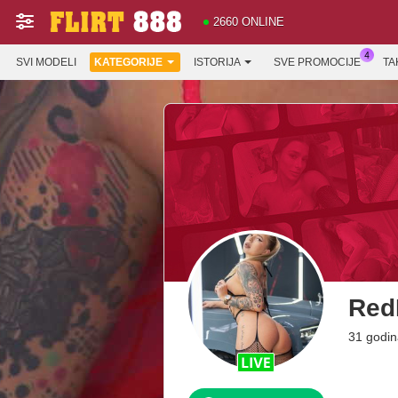
2660 ONLINE
SVI MODELI
KATEGORIJE
ISTORIJA
SVE PROMOCIJE
TA
Red
31 godi