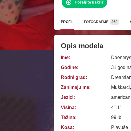
Pošaljite Bakšiš
PROFIL
FOTOGRAFIJE
250
Opis modela
Ime:
Daenery
Godine:
31 godin
Rodni grad:
Dreamlan
Zanimaju me:
Muškarci,
Jezici:
american
Visina:
4'11"
Težina:
99 lb
Kosa:
Plavuše