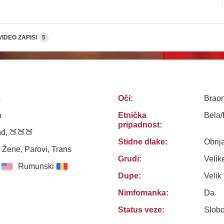
VIDEO ZAPISI
5
s
Oči:
Brao
a
Etnička
Bela
pripadnost:
d, 🍑🍑🍑
Stidne dlake:
Obrij
 Žene, Parovi, Trans
Grudi:
Velik
Rumunski
Dupe:
Velik
Nimfomanka:
Da
Status veze:
Slob