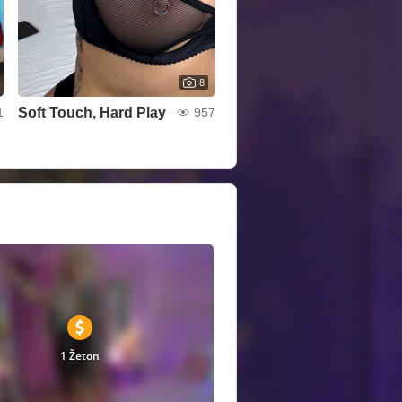
8
Soft Touch, Hard Play
1
957
1 Žeton