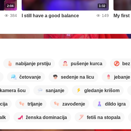
2:04
1:32
I still have a good balance
My firs
384
149
nabijanje prstiju
pušenje kurca
bez
četovanje
sedenje na licu
jebanje
kamera šou
sanjanje
gledanje krišom
cija
trljanje
zavođenje
dildo igra
alk
ženska dominacija
fetiš na stopala