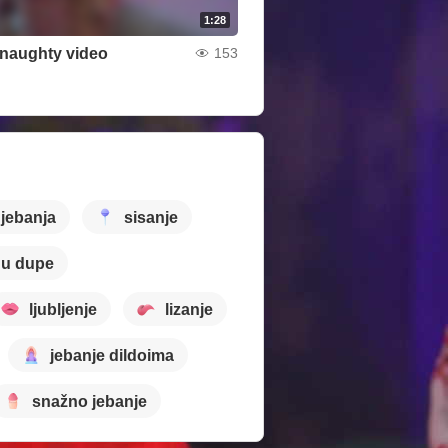
1:28
t naughty video
153
 jebanja
sisanje
 u dupe
ljubljenje
lizanje
jebanje dildoima
snažno jebanje