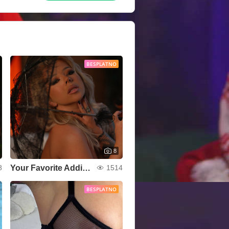
BESPLATNO
8
Your Favorite Addiction
8
1514
BESPLATNO